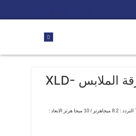
بوابة ضد سرقة الملابس XLD-
بوابات ملابس t03 الموديل : T03 التردد : 8.2 ميجاهرتز / 10 ميجا هرتز الابعاد :