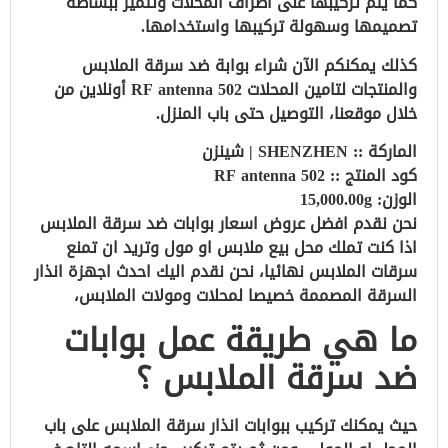
كما يتم تركيبها على اطراف المحلات وتتميز ببساطة
تصميمها وسهولة تركيبها واستخدامها.
كذلك يمكنكم الآن شراء بوابة ضد سرقة الملابس
والمنتجات لتامين المحلات RF antenna 502 أونلاين من
خلال موقعنا، التوصيل حتى باب المنزل.
الماركة ::
SHENZHEN | شينزن
كود المنتج ::
RF antenna 502
الوزن:
15,000.00g
نحن نقدم افضل عروض اسعار بوابات ضد سرقة الملابس
اذا كنت تملك محل بيع ملابس او مول وتريد ان تمنع
سرقات الملابس نهائيا، نحن نقدم اليك احدث اجهزة انذار
السرقة المصممة خصيصا لمحلات ومولات الملابس،
ما هي طريقة عمل بوابات
ضد سرقة الملابس ؟
حيث يمكنك تركيب ببوابات انذار سرقة الملابس على باب