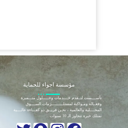
مؤسسة اجواء للحماية
تأســــست لتــقدم خــــدمات وحـــــلول متـــميزة
وفعــالة ومـواكبة لمستلــــــــــزمات الســــوق
المحــــلية والعالمية ، نحـن فريــق ذو كفـــاءة عالــــية
نمتلك خبرة تتجاوز الـ 10 سنوات .