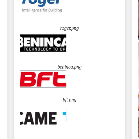
roger.png
beninca.png
bft.png